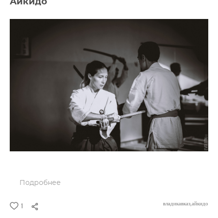
Айкидо
Подробнее
владикавказ,
айкидо
1