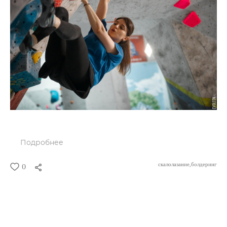
Подробнее
скалолазание,
болдеринг
0