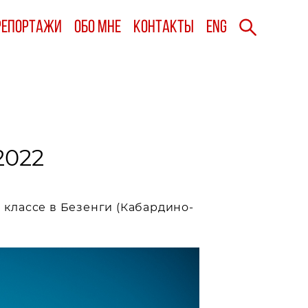
Репортажи
Репортажи
Обо мне
Обо мне
Контакты
Контакты
ENG
ENG
2022
классе в Безенги (Кабардино-