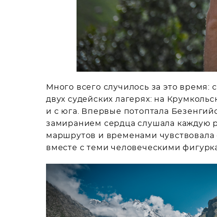
Много всего случилось за это время: 
двух судейских лагерях: на Крумколь
и с юга. Впервые потоптала Безенгийс
замиранием сердца слушала каждую р
маршрутов и временами чувствовала с
вместе с теми человеческими фигурк