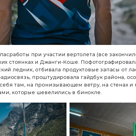
cпасработы при участии вертолета (все закончил
ских стоянках и Джанги-Коше. Пофотографирова
кий ледник, отбивала продуктовые запасы от ла
адиосвязь, проштудировала гайдбук района, ос
ебя там, на пронизывающем ветру, на стенах и г
ами, которые шевелились в бинокле.