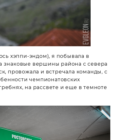
ось хэппи-эндом), я побывала в
ла знаковые вершины района с севера
ск, провожала и встречала команды, с
обенности чемпионатовских
ребнях, на рассвете и еще в темноте