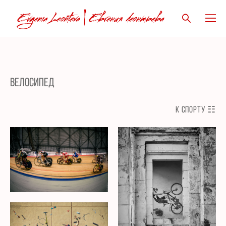
Велосипед
к
Спорту ☷