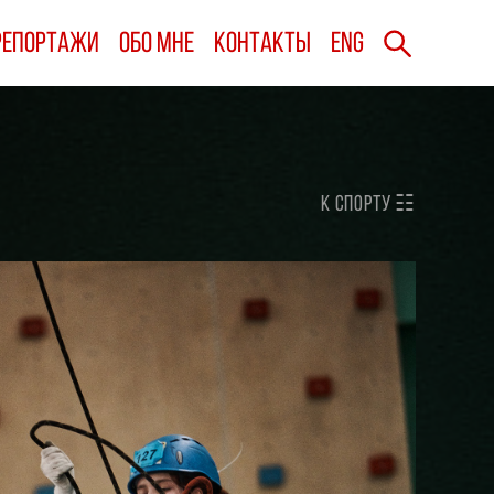
Репортажи
Репортажи
Обо мне
Обо мне
Контакты
Контакты
ENG
ENG
к
Спорту ☷