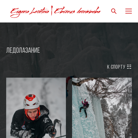
Ледолазание
к
Спорту
☷