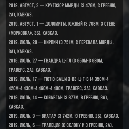
2019, август, 3 — Кругозор Мырды (3 476м, С гребню,
2А), Кавказ.
2019, август, 1 — Доломиты, Южный (3 708м, З стене
«Морковка», 3Б), Кавказ.
2019, июль, 29 — Кирпич (3 751м, с перевала Морды,
3А), Кавказ.
2019, июль, 27 — Гвандра Ц-Гл (3 950м-3 980м,
траверс, 2А), Кавказ.
2019, июль, 17 — Тютю-баши З-ВЗ-Ц-Г-В (4 350м-4
420м-4 430м-4 460м-4 400м, траверс, 3А), Кавказ.
2019, июль, 14 — Койавган (3 877м, В гребню, 3А),
Кавказ.
2019, июль, 9 — ВИАтау (3 742м, Ю гребню, 2Б), Кавказ.
2019, июль, 6 — Трапеция (С склону и З гребню, 2А),