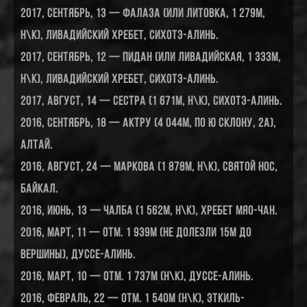
2017, сентябрь, 13 — Фалаза (или Литовка, 1 279м,
н\к), Ливадийский хребет, Сихотэ-Алинь.
2017, сентябрь, 12 — Пидан (или Ливадийская, 1 333м,
н\к), Ливадийский хребет, Сихотэ-Алинь.
2017, август, 14 — Сестра (1 671м, н\к), Сихотэ-Алинь.
2016, сентябрь, 18 — Актру (4 044м, по Ю склону, 2А),
Алтай.
2016, август, 24 — Маркова (1 878м, н\к), Святой нос,
Байкал.
2016, июнь, 13 — Чалба (1 562м, н\к), хребет Мяо-Чан.
2016, март, 11 — отм. 1 939м (не долезли 15м до
вершины), Дуссе-Алинь.
2016, март, 10 — отм. 1 737м (н\к), Дуссе-Алинь.
2016, февраль, 22 — отм. 1 540м (н\к), Эткиль-