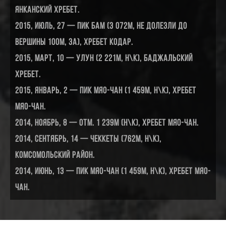
Янканский хребет.
2015, июль, 27 — пик БАМ (3 072м, не долезли до
вершины 100м, 3А), хребет Кодар.
2015, март, 10 — Улун (2 221м, н\к), Баджальский
хребет.
2015, январь, 2 — пик Мяо-Чан (1 459м, н\к), хребет
Мяо-Чан.
2014, ноябрь, 8 — отм. 1 239м (н\к), хребет Мяо-Чан.
2014, сентябрь, 14 — Чеккеты (762м, н\к),
Комсомольский район.
2014, июнь, 13 — пик Мяо-Чан (1 459м, н\к), хребет Мяо-
Чан.