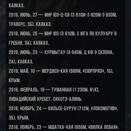
Кавказ.
2019, июнь, 27 — МНР ЮЗ-Ц-СВ (3 810м-3 820м-3 830м,
траверс, 3Б), Кавказ.
2019, июнь, 25 — МНР ЮЗ (3 810м, с юга по кулуару В
гребня, 3А), Кавказ.
2019, июнь, 23 — Курмытау (4 045м, ц кф З склона,
2А), Кавказ.
2019, май, 10 — Мердвен-Кая (688м, «Сюрприз», 1Б),
Крым.
2019, февраль, 19 — Туманная (1 230м, н\к),
Ливадийский хребет, Сихотэ-Алинь.
2018, ноябрь, 24 — Кильсе-Бурун (712м, «Локомотив»,
3Б), Крым.
2018, ноябрь, 23 — Мшатка-Кая (650м, «Вилка левая»,