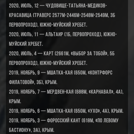
2020, июль, 12 — Чудовище-Татьяна-МЕДИКОВ-
Красавица (траверс 2577м-2446м-2548м-2549м, 3Б
первопроход), Южно-Муйский хребет.
2020, июль, 11 — Альтаир (1Б, первопроход), Южно-
Муйский хребет.
2020, июль, 4 — Карт (2661м, «Выбор за тобой», 5Б
первопроход), Южно-Муйский хребет.
2019, ноябрь, 9 — Мшатка-Кая (650м, «Контрфорс
Филатовой», 3Б), Крым.
2019, ноябрь, 7 — Мердвен-Кая (688м, «Карнавал», 4А),
Крым.
2019, ноябрь, 6 — Мшатка-Кая (650м, «Ухо», 4А), Крым.
2019, ноябрь, 3 — Форосский Кант (618м, «По левому
бастиону», 3А), Крым.