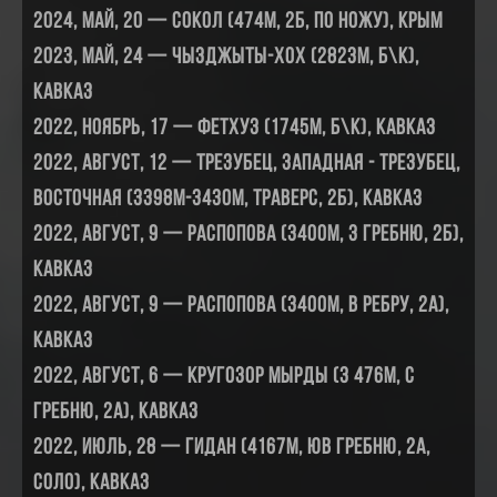
2024, май, 20 — Сокол (474м, 2Б, по ножу), Крым
2023, май, 24 — Чызджыты-Хох (2823м, б\к),
Кавказ
2022, ноябрь, 17 — Фетхуз (1745м, б\к), Кавказ
2022, август, 12 — Трезубец, Западная - Трезубец,
Восточная (3398м-3430м, траверс, 2Б), Кавказ
2022, август, 9 — Распопова (3400м, З гребню, 2Б),
Кавказ
2022, август, 9 — Распопова (3400м, В ребру, 2А),
Кавказ
2022, август, 6 — Кругозор Мырды (3 476м, С
гребню, 2А), Кавказ
2022, июль, 28 — Гидан (4167м, ЮВ гребню, 2А,
соло), Кавказ