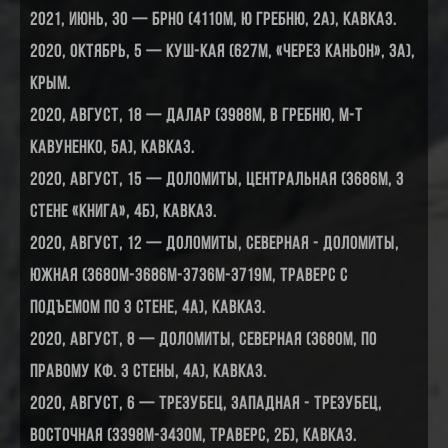
2021, июнь, 30 — БРНО (4110м, Ю гребню, 2А), Кавказ.
2020, октябрь, 5 — Куш-Кая (627м, «Через каньон», 3А),
Крым.
2020, август, 18 — Далар (3988м, В гребню, м-т
Кавуненко, 5А),
Кавказ.
2020, август, 15 — Доломиты, Центральная (3686м, 3
стене «Книга», 4Б), Кавказ.
2020, август, 12 — Доломиты, Северная - Доломиты,
Южная (3680м-3686м-3736м-3719м, траверс с
подъемом по З стене, 4А), Кавказ.
2020, август, 8 — Доломиты, Северная (3680м, по
правому кф. 3 стены, 4А), Кавказ.
2020, август, 6 — Трезубец, Западная - Трезубец,
Восточная (3398м-3430м, траверс, 2Б), Кавказ.