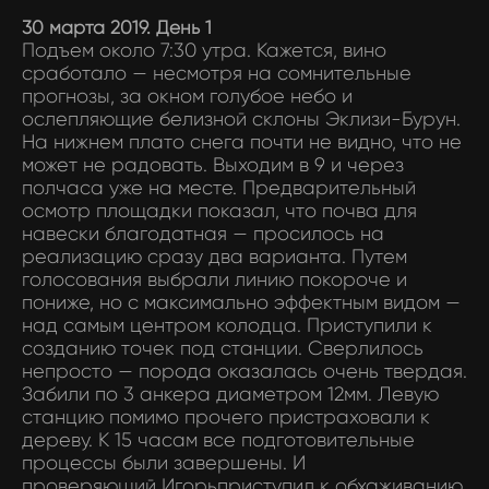
30 марта 2019. День 1
Подъем около 7:30 утра. Кажется, вино
сработало — несмотря на сомнительные
прогнозы, за окном голубое небо и
ослепляющие белизной склоны Эклизи-Бурун.
На нижнем плато снега почти не видно, что не
может не радовать. Выходим в 9 и через
полчаса уже на месте. Предварительный
осмотр площадки показал, что почва для
навески благодатная — просилось на
реализацию сразу два варианта. Путем
голосования выбрали линию покороче и
пониже, но с максимально эффектным видом —
над самым центром колодца. Приступили к
созданию точек под станции. Сверлилось
непросто — порода оказалась очень твердая.
Забили по 3 анкера диаметром 12мм. Левую
станцию помимо прочего пристраховали к
дереву. К 15 часам все подготовительные
процессы были завершены. И
проверяющий Игорьприступил к обхаживанию