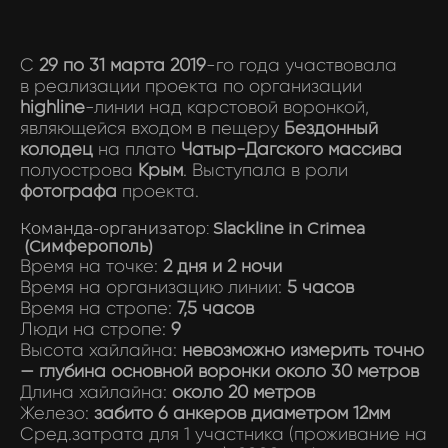
С
29 по 31 марта 2019
-го года участвовала
в
реализации
проекта по организации
highline
-линии над карстовой воронкой,
являющейся входом в пещеру
Бездонный
колодец
на плато
Чатыр-Дагского массива
полуострова
Крым
. Выступала в роли
фотографа
проекта.
Команда-организатор:
Slackline in Crimea
(Симферополь)
Время на точке:
2 дня и 2 ночи
Время на организацию линии:
5 часов
Время на стропе:
7,5 часов
Люди на стропе:
9
Высота хайлайна:
невозможно измерить точно
— глубина основной воронки около 30 метров
Длина хайлайна:
около 20 метров
Железо:
забито 6 анкеров диаметром 12мм
Сред.затрата для 1 участника (проживание на