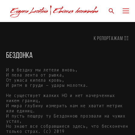
к Репортажам ☷
Бездонка
И в бездну мы летели вновь,
И пела лента от рывка,
От ужаса кипела кровь,
И ритм в груди — удары молотка.
Не существует жалких НО и нет начерченных
никем границ,
И мира глубину измерить нам не хватит метрик
или единиц.
И пусть пещеру ту Бездонною прозвали на чужих
устах,
Но знают все собравшиеся здесь, что бесконечен
только страх. (с) 2019