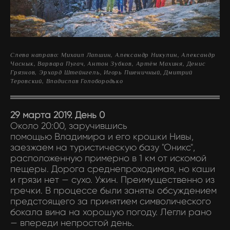
Слева направо: Михаил Лапшин, Александр Никулин, Александр
Часнык, Варвара Пугач, Антон Зубков,
Артём Махиня, Денис
Грязнов, Эрхард Штейнгель, Игорь Пшеничный, Дмитрий
Теровский,
Владислав Голобородько
29 марта 2019. День 0
Около 20:00, заручившись
помощью Владимира и его крошки Нивы,
заезжаем на туристическую базу "Оникс",
расположенную примерно в 1 км от искомой
пещеры. Дорога среднепроходимая, но каши
и грязи нет — сухо. Ужин. Преимущественно из
гречки. В процессе были заняты обсуждением
предстоящего за принятием символического
бокала вина на хорошую погоду. Легли рано
— впереди непростой день.