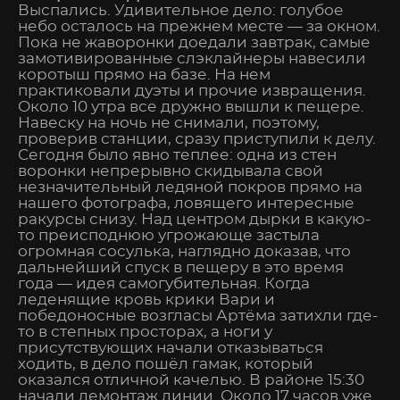
Выспались. Удивительное дело: голубое
небо осталось на прежнем месте — за окном.
Пока не жаворонки доедали завтрак, самые
замотивированные слэклайнеры навесили
коротыш прямо на базе. На нем
практиковали дуэты и прочие извращения.
Около 10 утра все дружно вышли к пещере.
Навеску на ночь не снимали, поэтому,
проверив станции, сразу приступили к делу.
Сегодня было явно теплее: одна из стен
воронки непрерывно скидывала свой
незначительный ледяной покров прямо на
нашего фотографа, ловящего интересные
ракурсы снизу. Над центром дырки в какую-
то преисподнюю угрожающе застыла
огромная сосулька, наглядно доказав, что
дальнейший спуск в пещеру в это время
года — идея самогубительная. Когда
леденящие кровь крики Вари и
победоносные возгласы Артёма затихли где-
то в степных просторах, а ноги у
присутствующих начали отказываться
ходить, в дело пошёл гамак, который
оказался отличной качелью. В районе 15:30
начали демонтаж линии. Около 17 часов уже