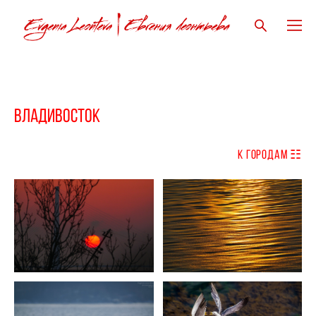
Владивосток
к
ГОРОДам ☷